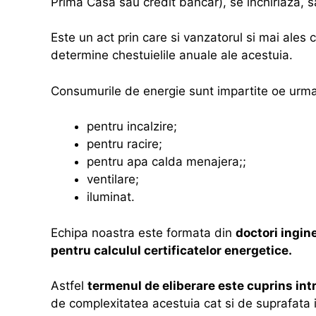
Prima Casa sau credit bancar), se inchiriaza, 
Este un act prin care si vanzatorul si mai ale
determine chestuielile anuale ale acestuia.
Consumurile de energie sunt impartite oe urmat
pentru incalzire;
pentru racire;
pentru apa calda menajera;;
ventilare;
iluminat.
Echipa noastra este formata din
doctori ingin
pentru calculul certificatelor energetice.
Astfel
termenul de eliberare este cuprins in
de complexitatea acestuia cat si de suprafata i