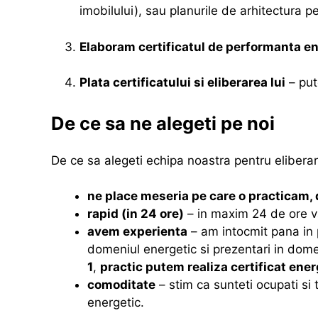
imobilului), sau planurile de arhitectura p
Elaboram certificatul de performanta e
Plata certificatului si eliberarea lui
– put
De ce sa ne alegeti pe noi
De ce sa alegeti echipa noastra pentru eliberare
ne place meseria pe care o practicam, 
rapid (in 24 ore)
– in maxim 24 de ore va
avem experienta
– am intocmit pana in p
domeniul energetic si prezentari in domen
1
,
practic putem realiza certificat ener
comoditate
– stim ca sunteti ocupati si 
energetic.