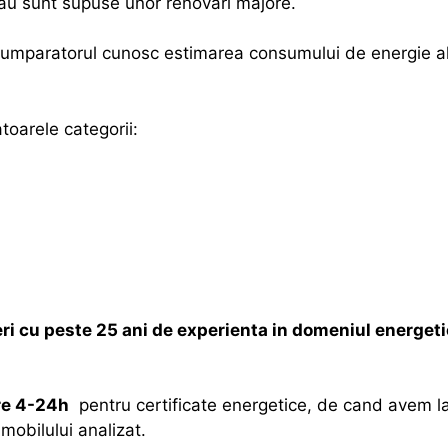
sau sunt supuse unor renovari majore.
s cumparatorul cunosc estimarea consumului de energie al
oarele categorii:
eri cu peste 25 ani de experienta in domeniul energe
tre 4-24h
pentru certificate energetice, de cand avem la 
mobilului analizat.