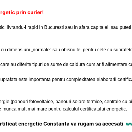
getic prin curier!
, livrandu-l rapid in Bucuresti sau in afara capitalei, sau puteti s
 cu dimensiuni „normale” sau obisnuite, pentru cele cu suprafet
re au diferite tipuri de surse de caldura cum ar fi alimentare ce
 suprafata este importanta pentru complexitatea elaborarii certifi
nergie (panouri fotovoltaice, panouri solare termice, centrale 
 munca mult mai mare pentru calculul certificatului energetic.
ertificat energetic Constanta va rugam sa accesati
ww