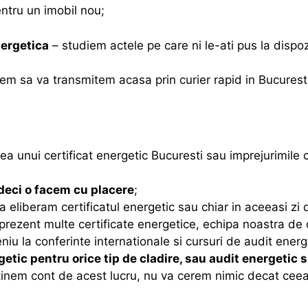
entru un imobil nou;
nergetica
– studiem actele pe care ni le-ati pus la dispozi
em sa va transmitem acasa prin curier rapid in Bucuresti 
a unui certificat energetic Bucuresti sau imprejurimile c
deci o facem cu placere
;
 eliberam certificatul energetic sau chiar in aceeasi zi
rezent multe certificate energetice, echipa noastra de d
iu la conferinte internationale si cursuri de audit energ
getic pentru orice tip de cladire, sau audit energetic
tinem cont de acest lucru, nu va cerem nimic decat ceea c