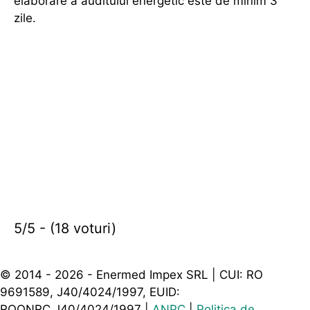
elaborare a auditului energetic este de minim 3
zile.
5/5 - (18 voturi)
© 2014 - 2026 - Enermed Impex SRL | CUI: RO
9691589, J40/4024/1997, EUID:
ROONRC.J40/4024/1997 |
ANPC
|
Politica de