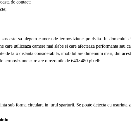
roasta de contact;
cte;
 sus este sa alegem camera de termoviziune potrivita. In domeniul c
e care utilizeaza camere mai slabe si care afecteaza performanta sau ca
ate de la o distanta considerabila, imobilul are dimeniuni mari, din ace
e termoviziune care are o rezolutie de 640×480 pixeli:
nta sub forma circulara in jurul sparturii. Se poate detecta cu usurinta
miniu