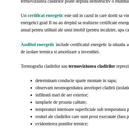
termoviziunea cladirilor poate depista nedistructiv o multit
Un
certificat energetic
este util in cazul in care doriti sa vi
energetici grad II nu au dreptul sa realizeze certificate ener
anual pentru utilitati ale unui imobil (pentru incalzire, apa ca
Auditul energetic
include certificatul energetic la situatia
de izolare termica si amortizare a investitiei.
Termografia cladirilor sau
termoviziunea cladirilor
reprezi
determinam conducte sparte montate in sapa;
observam neomogenitatea anvelopei cladirii (izolati
infiltratii mari de aer exterior;
tamplarie de proasta calitate;
temperaturi interioare superficiale sub temperatura
rosturi ale cladirilor care sunt prost executate (fara 
evidentierea puntilor termice;