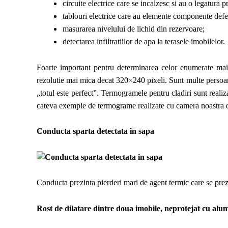
circuite electrice care se incalzesc si au o legatura p
tablouri electrice care au elemente componente defe
masurarea nivelului de lichid din rezervoare;
detectarea infiltratiilor de apa la terasele imobilelor.
Foarte important pentru determinarea celor enumerate mai
rezolutie mai mica decat 320×240 pixeli. Sunt multe persoan
„totul este perfect”. Termogramele pentru cladiri sunt realiz
cateva exemple de termograme realizate cu camera noastra d
Conducta sparta detectata in sapa
Conducta prezinta pierderi mari de agent termic care se prezi
Rost de dilatare dintre doua imobile, neprotejat cu alu